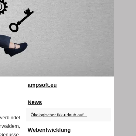
ampsoft.eu
News
Ökologischer fkk-urlaub auf...
verbindet
nwäldern,
Webentwicklung
Genüsse.