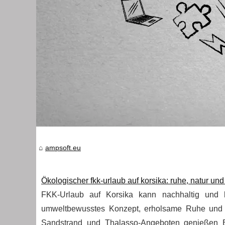
ampsoft.eu
Ökologischer fkk-urlaub auf korsika: ruhe, natur und
FKK-Urlaub auf Korsika kann nachhaltig und k
umweltbewusstes Konzept, erholsame Ruhe und 
Sandstrand und Thalasso-Angeboten genießen E